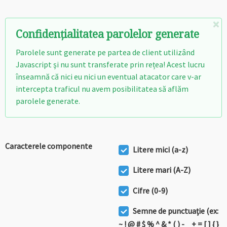
Î
×
Confidenţialitatea parolelor generate
Parolele sunt generate pe partea de client utilizând
Javascript şi nu sunt transferate prin rețea! Acest lucru
înseamnă că nici eu nici un eventual atacator care v-ar
intercepta traficul nu avem posibilitatea să aflăm
parolele generate.
Caracterele componente
Litere mici (a-z)
Litere mari (A-Z)
Cifre (0-9)
Semne de punctuaţie (ex:
~ ! @ # $ % ^ & * ( ) - _ + = [ ] { }