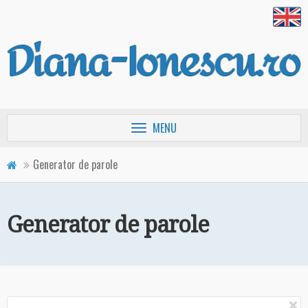
Afişează
MENU
meniul
principal
Generator de parole
Generator de parole
Î
×